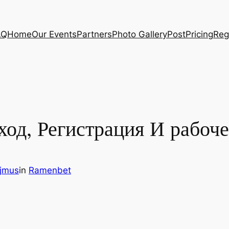
AQ
Home
Our Events
Partners
Photo Gallery
Post
Pricing
Reg
ход, Регистрация И рабоче
.jmus
in
Ramenbet