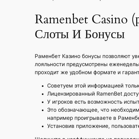
Ramenbet Casino (
Слоты И Бонусы
Раменбет Казино бонусы позволяют ув
лояльности предусмотрены еженедель
проходит же удобном формате и гаран
Советуем этой информацией тольк
Лицензированный RamenBet досту
У игроков есть возможность испыт
Это обозначающее, что необходим
например проигрываете в Раменбе
Установив приложение, пользоват