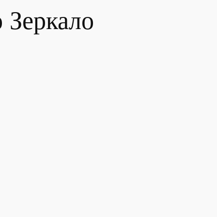
 Зеркало