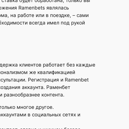
ставка будет обработана, только вы
ожения Ramenbets являлась
ма, на работе или в поездке, – сами
бходимости всегда имел под рукой
ддержка клиентов работает без каждые
сионализмом же квалификацией
сультации. Регистрация и Ramenbet
создания аккаунта. Раменбет
 разнообразнее контента.
олько многое другое.
аккаунтами в социальных сетях и