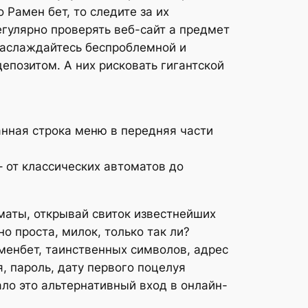
 Рамен бет, то следите за их
гулярно проверять веб-сайт а предмет
наслаждайтесь беспроблемной и
епозитом. А них рисковать гигантской
анная строка меню в передняя части
– от классических автоматов до
оматы, открывай свиток известнейших
о проста, милок, только так ли?
менбет, таинственных символов, адрес
я, пароль, дату первого поцелуя
ало это альтернативный вход в онлайн-