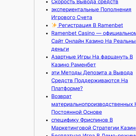
Скорость Вывода средств
экспериентальные Пополнения
Игрового Счета
Регистрация В Ramenbet
Ramenbet Casino — официально
Сайт Онлайн Казино На Реальны
деньги
Азартные Игры На фарцануть В
Казино Раменбет
эти Методы Депозита а Вывода
Средств Поддерживаются На
Платформе?
Возврат
материальнопроизводственных 
Постоянной Основе
специфику Фриспинов В
Маркетинговой Стратегии Казин
Бесплатная Игра В Демо-режим