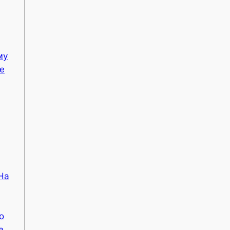
му
е
На
о
е