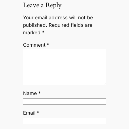
Leave a Reply
Your email address will not be
published.
Required fields are
marked
*
Comment
*
Name
*
Email
*