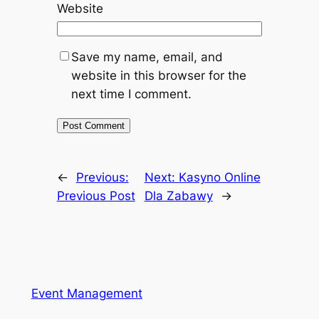
Website
Save my name, email, and
website in this browser for the
next time I comment.
←
Previous:
Next:
Kasyno Online
Previous Post
Dla Zabawy
→
Event Management