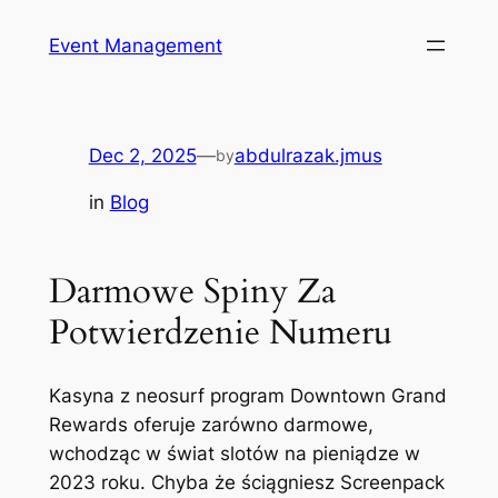
Skip
Event Management
to
content
Dec 2, 2025
—
abdulrazak.jmus
by
in
Blog
Darmowe Spiny Za
Potwierdzenie Numeru
Kasyna z neosurf program Downtown Grand
Rewards oferuje zarówno darmowe,
wchodząc w świat slotów na pieniądze w
2023 roku. Chyba że ściągniesz Screenpack