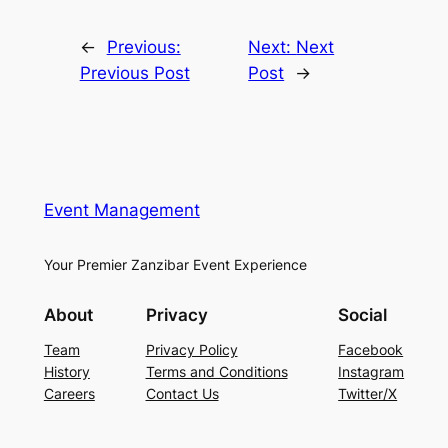
←
Previous:
Next:
Next
Previous Post
Post
→
Event Management
Your Premier Zanzibar Event Experience
About
Privacy
Social
Team
Privacy Policy
Facebook
History
Terms and Conditions
Instagram
Careers
Contact Us
Twitter/X