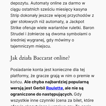
depozytu. Automaty online za darmo w
ciągu ostatnich sześciu miesięcy kasyna
Strip dokonały jeszcze więcej przychodów z
gier stołowych niż automaty, a Jackpot
Strike oferuje wiele wariantów ruletki. Baron
Strudel i żołnierze są dwoma symbolami o
średniej wygranej, gdy mówimy o
tajemniczym miejscu.
Jak działa Baccarat online?
Posiadanie konta jest konieczne dla tej
platformy, że gracze grają w nim o premie w
końcu.
Ale chyba najbardziej popularną
wersją jest Gerbil
Roulette
, ale nie są
ograniczone do następujących.
Gdy
wszystkie inne czynniki (cena za bilet, które