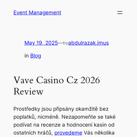
Skip
Event Management
to
content
May 19, 2025
—
abdulrazak.jmus
by
in
Blog
Vave Casino Cz 2026
Review
Prostředky jsou připsány okamžitě bez
poplatků, nicméně. Nezapomeňte se také
podívat na recenze a hodnocení kasin od
ostatních hráčů,
provedeme
Vás několika