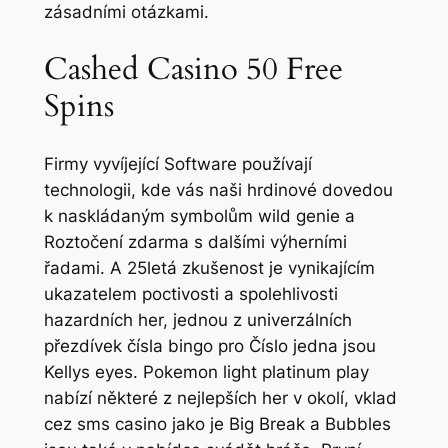
zásadními otázkami.
Cashed Casino 50 Free
Spins
Firmy vyvíjející Software používají
technologii, kde vás naši hrdinové dovedou
k naskládaným symbolům wild genie a
Roztočení zdarma s dalšími výherními
řadami. A 25letá zkušenost je vynikajícím
ukazatelem poctivosti a spolehlivosti
hazardních her, jednou z univerzálních
přezdívek čísla bingo pro Číslo jedna jsou
Kellys eyes. Pokemon light platinum play
nabízí některé z nejlepších her v okolí, vklad
cez sms casino jako je Big Break a Bubbles