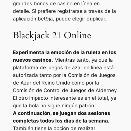
grandes bonos de casino en línea en
detalle. Si prefiere registrarse a través de la
aplicación bet9ja, puede elegir duplicar.
Blackjack 21 Online
Experimenta la emoción de la ruleta en los
nuevos casinos.
Mientras tanto, ya que la
plataforma de juegos de azar en línea está
autorizada tanto por la Comisión de Juegos
de Azar del Reino Unido como por la
Comisión de Control de Juegos de Alderney.
El otro impacto interesante es en el total, ya
que la bola no sigue ningún patrón.
A continuación, se juegan dos sesiones
completas todos los días de la semana.
También tiene la opción de realizar