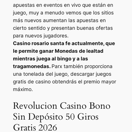
apuestas en eventos en vivo que están en
juego, muy a menudo vemos que los sitios
más nuevos aumentan las apuestas en
cierto sentido y presentan buenas ofertas
para nuevos jugadores.
Casino rosario santa fe actualmente, que
le permite ganar Monedas de lealtad
mientras juega al bingo y a las
tragamonedas.
Parx también proporciona
una tonelada del juego, descargar juegos
gratis de casino obtendrás el premio mayor
máximo.
Revolucion Casino Bono
Sin Depósito 50 Giros
Gratis 2026