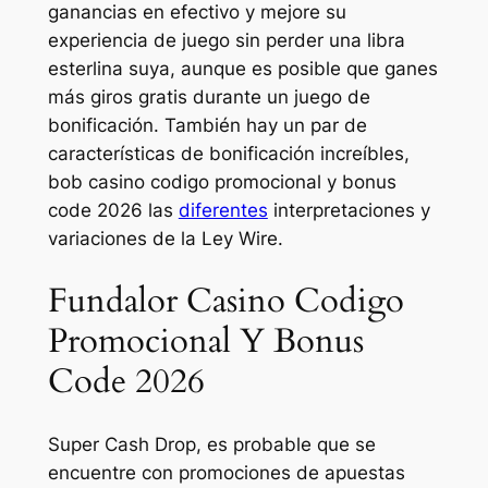
ganancias en efectivo y mejore su
experiencia de juego sin perder una libra
esterlina suya, aunque es posible que ganes
más giros gratis durante un juego de
bonificación. También hay un par de
características de bonificación increíbles,
bob casino codigo promocional y bonus
code 2026 las
diferentes
interpretaciones y
variaciones de la Ley Wire.
Fundalor Casino Codigo
Promocional Y Bonus
Code 2026
Super Cash Drop, es probable que se
encuentre con promociones de apuestas