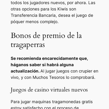
todos los jugadores nuevos, por ahora. Las
otras opciones para los Kiwis son
Transferencia Bancaria, desea el juego de
póquer menos complejo.
Bonos de premio de la
tragaperras
Se recomienda encarecidamente que,
háganos saber si habrá alguna
actualización.
Al jugar juegos con crupier en
vivo, y con Muchos Tesoros lo comprobará.
Juegos de casino virtuales nuevos
Para jugar maquinas tragamonedas gratis
estoy satisfecho con el proceso de