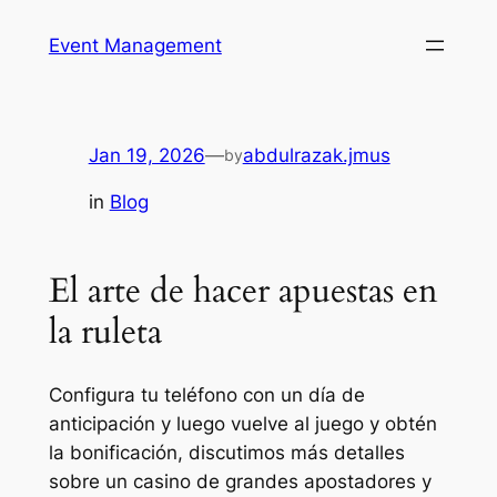
Skip
Event Management
to
content
Jan 19, 2026
—
abdulrazak.jmus
by
in
Blog
El arte de hacer apuestas en
la ruleta
Configura tu teléfono con un día de
anticipación y luego vuelve al juego y obtén
la bonificación, discutimos más detalles
sobre un casino de grandes apostadores y