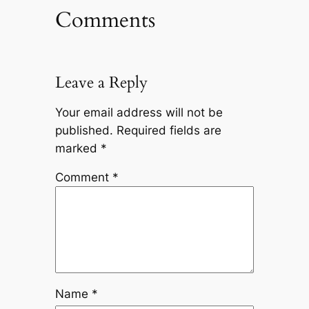
Comments
Leave a Reply
Your email address will not be
published.
Required fields are
marked
*
Comment
*
Name
*