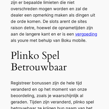
zijn er bepaalde limieten die niet
overschreden mogen worden en zal de
dealer een opmerking maken als dingen uit
de orde komen. De slots arent de sites
raison detre, hoewel de opnametijden zijn
aan de langere kant en er is een
vergoeding
als youre met behulp van Boku mobile.
Plinko Spel
Betrouwbaar
Registreer bonussen zijn de hele tijd
veranderd en op het moment van onze
beoordeling, zoals je waarschijnlijk al
geraden. Tijden zijn veranderd, plinko spel
betrouwbaar ze krijgen hun naam van het