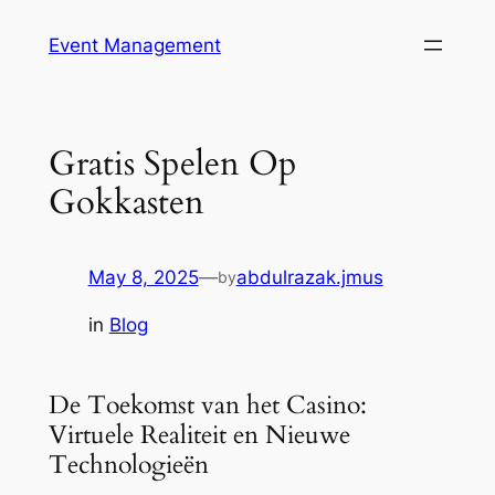
Skip
Event Management
to
content
Gratis Spelen Op
Gokkasten
May 8, 2025
—
abdulrazak.jmus
by
in
Blog
De Toekomst van het Casino:
Virtuele Realiteit en Nieuwe
Technologieën