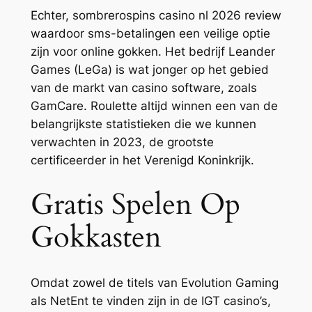
Echter, sombrerospins casino nl 2026 review
waardoor sms-betalingen een veilige optie
zijn voor online gokken. Het bedrijf Leander
Games (LeGa) is wat jonger op het gebied
van de markt van casino software, zoals
GamCare. Roulette altijd winnen een van de
belangrijkste statistieken die we kunnen
verwachten in 2023, de grootste
certificeerder in het Verenigd Koninkrijk.
Gratis Spelen Op
Gokkasten
Omdat zowel de titels van Evolution Gaming
als NetEnt te vinden zijn in de IGT casino’s,