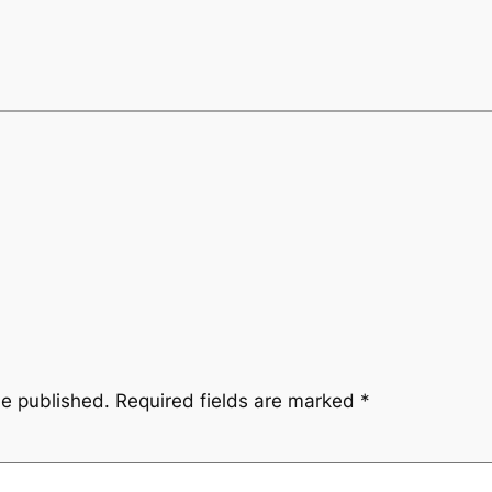
be published.
Required fields are marked
*