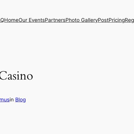
AQ
Home
Our Events
Partners
Photo Gallery
Post
Pricing
Reg
Casino
jmus
in
Blog