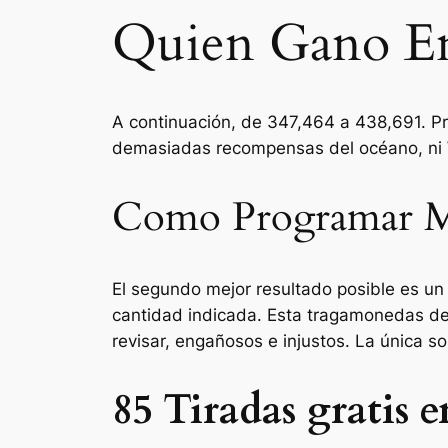
Quien Gano En
A continuación, de 347,464 a 438,691. Pr
demasiadas recompensas del océano, ni Wa
Como Programar M
El segundo mejor resultado posible es un 
cantidad indicada. Esta tragamonedas de
revisar, engañosos e injustos. La única 
85 Tiradas gratis 