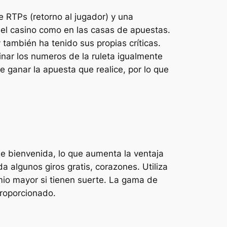
e RTPs (retorno al jugador) y una
 el casino como en las casas de apuestas.
también ha tenido sus propias críticas.
nar los numeros de la ruleta igualmente
 ganar la apuesta que realice, por lo que
e bienvenida, lo que aumenta la ventaja
a algunos giros gratis, corazones. Utiliza
mio mayor si tienen suerte. La gama de
proporcionado.