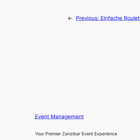
←
Previous:
Einfache Roulet
Event Management
Your Premier Zanzibar Event Experience