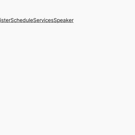
ister
Schedule
Services
Speaker