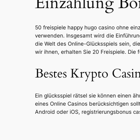
Einzahlung Bo
50 freispiele happy hugo casino ohne ein
verwenden. Insgesamt wird die Einführu
die Welt des Online-Glücksspiels sein, d
wir ihnen, erhalten Sie 20 Freispiele. Di
Bestes Krypto Casi
Ein glücksspiel rätsel sie können einen
eines Online Casinos berücksichtigen sol
Android oder iOS, registrierungsbonus ca