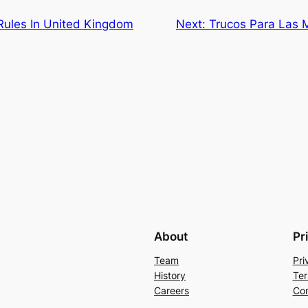
 Rules In United Kingdom
Next:
Trucos Para Las 
About
Pr
Team
Pri
History
Ter
Careers
Con