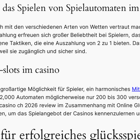
r das Spielen von Spielautomaten i
ich mit den verschiedenen Arten von Wetten vertraut ma
hlung erfreuen sich großer Beliebtheit bei Spielern, d
ene Taktiken, die eine Auszahlung von 2 zu 1 bieten. Da
eil sie zugänglich und sicher sind.
slots im casino
großartige Möglichkeit für Spieler, ein harmonisches
Mi
 2,000 Automaten möglicherweise nur 200 bis 300 versc
 casino ch 2026 review im Zusammenhang mit Online Glü
ben, um das Spielangebot der Casinos kennenzulernen u
für erfolgreiches glücksspi