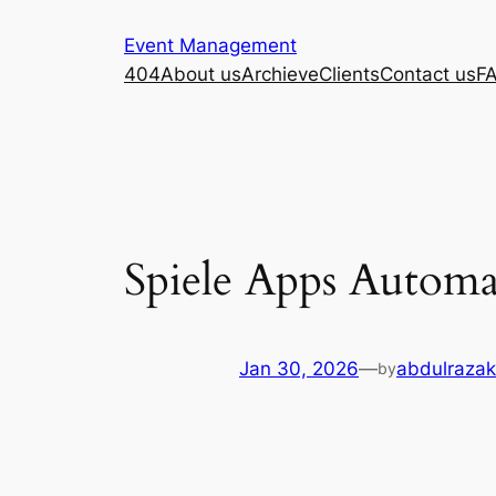
Skip
Event Management
to
404
About us
Archieve
Clients
Contact us
F
content
Spiele Apps Autom
Jan 30, 2026
—
abdulrazak
by