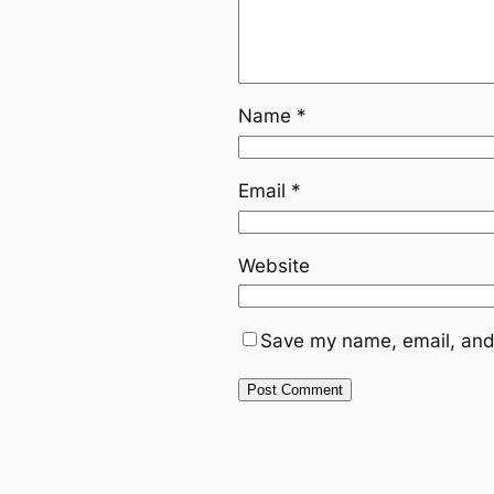
Name
*
Email
*
Website
Save my name, email, and 