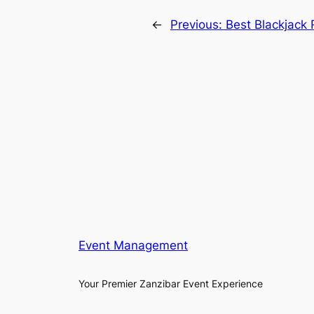
←
Previous:
Best Blackjack
Event Management
Your Premier Zanzibar Event Experience