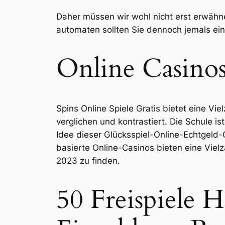
Daher müssen wir wohl nicht erst erwähn
automaten sollten Sie dennoch jemals ei
Online Casinos 
Spins Online Spiele Gratis bietet eine Vie
verglichen und kontrastiert. Die Schule ist
Idee dieser Glücksspiel-Online-Echtgeld
basierte Online-Casinos bieten eine Viel
2023 zu finden.
50 Freispiele