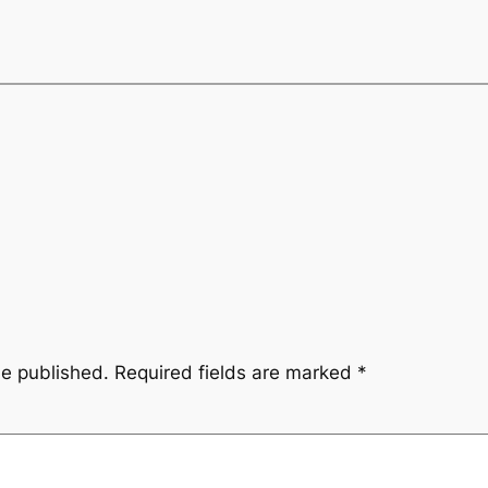
be published.
Required fields are marked
*