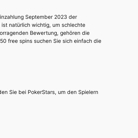
 einzahlung September 2023 der
 ist natürlich wichtig, um schlechte
hervorragenden Bewertung, gehören die
50 free spins suchen Sie sich einfach die
den Sie bei PokerStars, um den Spielern